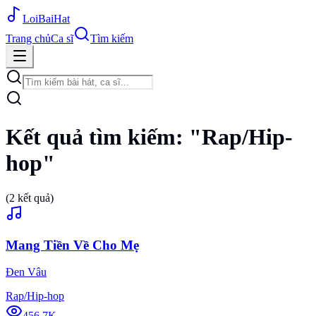
Loi
BaiHat
Trang chủ
Ca sĩ
Tìm kiếm
Kết quả tìm kiếm:
"
Rap/Hip-
hop
"
(
2
kết quả)
Mang Tiền Về Cho Mẹ
Đen Vâu
Rap/Hip-hop
456.7K