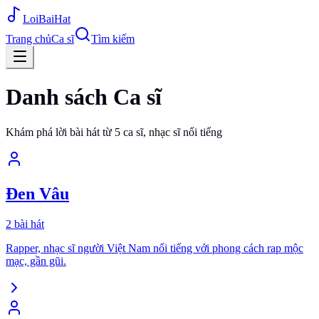
Loi
BaiHat
Trang chủ
Ca sĩ
Tìm kiếm
Danh sách Ca sĩ
Khám phá lời bài hát từ
5
ca sĩ, nhạc sĩ nổi tiếng
Đen Vâu
2
bài hát
Rapper, nhạc sĩ người Việt Nam nổi tiếng với phong cách rap mộc
mạc, gần gũi.