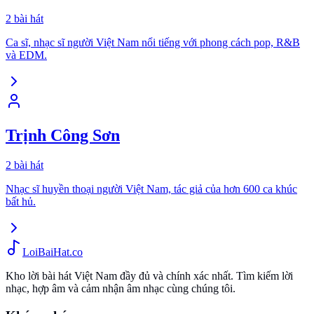
2
bài hát
Ca sĩ, nhạc sĩ người Việt Nam nổi tiếng với phong cách pop, R&B
và EDM.
Trịnh Công Sơn
2
bài hát
Nhạc sĩ huyền thoại người Việt Nam, tác giả của hơn 600 ca khúc
bất hủ.
Loi
BaiHat
.co
Kho lời bài hát Việt Nam đầy đủ và chính xác nhất. Tìm kiếm lời
nhạc, hợp âm và cảm nhận âm nhạc cùng chúng tôi.