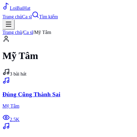
Loi
BaiHat
Trang chủ
Ca sĩ
Tìm kiếm
Trang chủ
/
Ca sĩ
/
Mỹ Tâm
Mỹ Tâm
3
bài hát
Đúng Cũng Thành Sai
Mỹ Tâm
2.5K