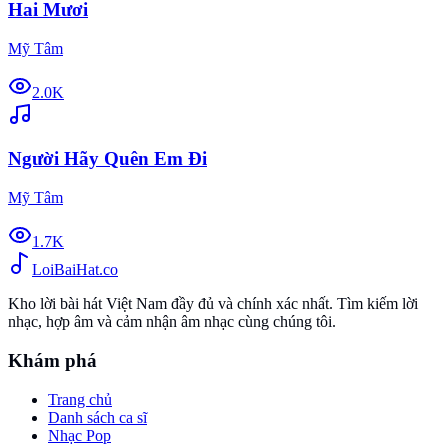
Hai Mươi
Mỹ Tâm
2.0K
Người Hãy Quên Em Đi
Mỹ Tâm
1.7K
Loi
BaiHat
.co
Kho lời bài hát Việt Nam đầy đủ và chính xác nhất. Tìm kiếm lời
nhạc, hợp âm và cảm nhận âm nhạc cùng chúng tôi.
Khám phá
Trang chủ
Danh sách ca sĩ
Nhạc Pop