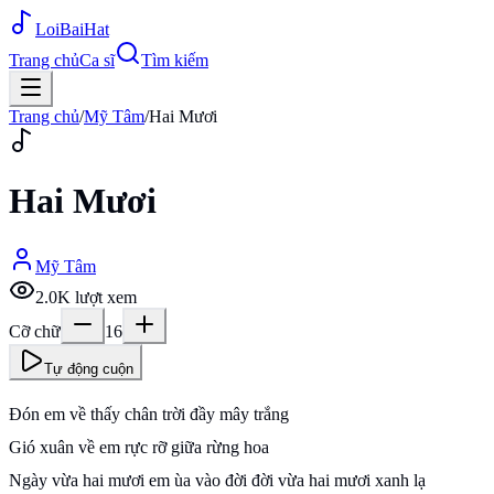
Loi
BaiHat
Trang chủ
Ca sĩ
Tìm kiếm
Trang chủ
/
Mỹ Tâm
/
Hai Mươi
Hai Mươi
Mỹ Tâm
2.0K
lượt xem
Cỡ chữ
16
Tự động cuộn
Đón em về thấy chân trời đầy mây trắng
Gió xuân về em rực rỡ giữa rừng hoa
Ngày vừa hai mươi em ùa vào đời đời vừa hai mươi xanh lạ