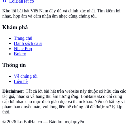
Loi
BaiHat
.co
Kho lời bài hát Việt Nam đầy đủ và chính xác nhất. Tìm kiếm lời
nhạc, hợp âm và cảm nhận âm nhạc cùng chúng tôi.
Khám phá
Trang chủ
Danh sách ca sĩ
Nhạc Pop
Bolero
Thông tin
Về chúng tôi
Liên hệ
Disclaimer:
Tất cả lời bài hát trên website này thuộc sở hữu của các
tác giả, nhạc sĩ và hãng thu âm tương ứng. LoiBaiHat.co chỉ cung
cấp lời nhạc cho mục đích giáo dục và tham khảo. Nếu có bất kỳ vi
phạm bản quyền nào, vui lòng liên hệ chúng tôi để được xử lý kịp
thời.
©
2026
LoiBaiHat.co — Bảo lưu mọi quyền.