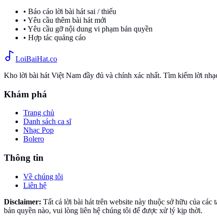
• Báo cáo lời bài hát sai / thiếu
• Yêu cầu thêm bài hát mới
• Yêu cầu gỡ nội dung vi phạm bản quyền
• Hợp tác quảng cáo
Loi
BaiHat
.co
Kho lời bài hát Việt Nam đầy đủ và chính xác nhất. Tìm kiếm lời nh
Khám phá
Trang chủ
Danh sách ca sĩ
Nhạc Pop
Bolero
Thông tin
Về chúng tôi
Liên hệ
Disclaimer:
Tất cả lời bài hát trên website này thuộc sở hữu của các
bản quyền nào, vui lòng liên hệ chúng tôi để được xử lý kịp thời.