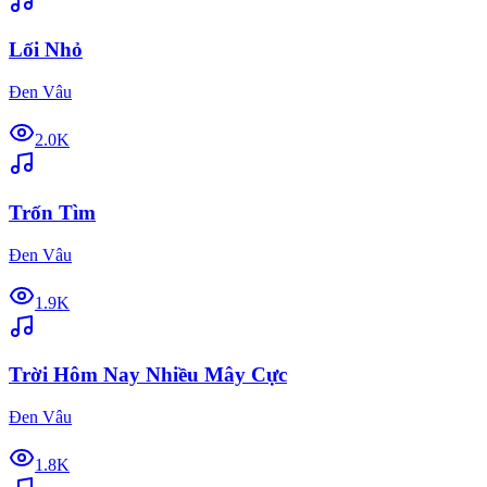
Lối Nhỏ
Đen Vâu
2.0K
Trốn Tìm
Đen Vâu
1.9K
Trời Hôm Nay Nhiều Mây Cực
Đen Vâu
1.8K