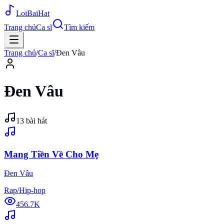
Loi
BaiHat
Trang chủ
Ca sĩ
Tìm kiếm
Trang chủ
/
Ca sĩ
/
Đen Vâu
Đen Vâu
13
bài hát
Mang Tiền Về Cho Mẹ
Đen Vâu
Rap/Hip-hop
456.7K