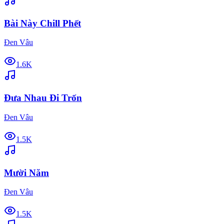
Bài Này Chill Phết
Đen Vâu
1.6K
Đưa Nhau Đi Trốn
Đen Vâu
1.5K
Mười Năm
Đen Vâu
1.5K