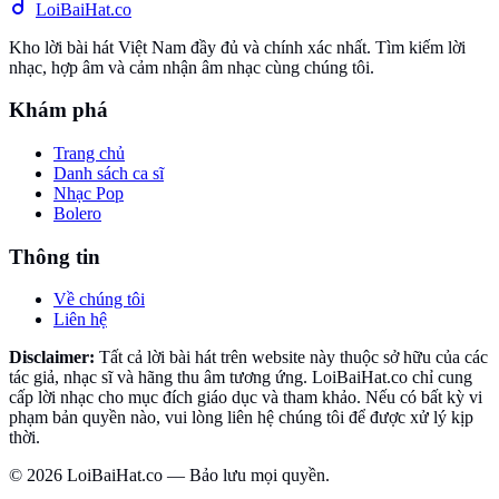
Loi
BaiHat
.co
Kho lời bài hát Việt Nam đầy đủ và chính xác nhất. Tìm kiếm lời
nhạc, hợp âm và cảm nhận âm nhạc cùng chúng tôi.
Khám phá
Trang chủ
Danh sách ca sĩ
Nhạc Pop
Bolero
Thông tin
Về chúng tôi
Liên hệ
Disclaimer:
Tất cả lời bài hát trên website này thuộc sở hữu của các
tác giả, nhạc sĩ và hãng thu âm tương ứng. LoiBaiHat.co chỉ cung
cấp lời nhạc cho mục đích giáo dục và tham khảo. Nếu có bất kỳ vi
phạm bản quyền nào, vui lòng liên hệ chúng tôi để được xử lý kịp
thời.
©
2026
LoiBaiHat.co — Bảo lưu mọi quyền.