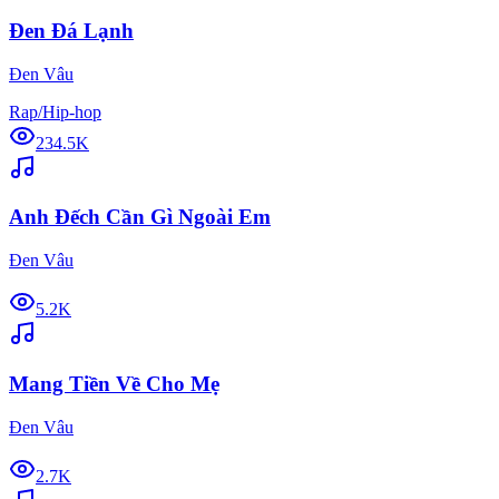
Đen Đá Lạnh
Đen Vâu
Rap/Hip-hop
234.5K
Anh Đếch Cần Gì Ngoài Em
Đen Vâu
5.2K
Mang Tiền Về Cho Mẹ
Đen Vâu
2.7K