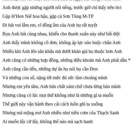
Anh được gặp những người nổi tiếng, trước giờ chỉ thấy trên tivi
Gặp H'Hen Niê hoa hậu, gặp cả Sơn Tùng M-TP
Đi hát vui lắm em, vì đồng âm của Anh họ rất tuyệt
Bọn Anh hát cùng nhau, khiến cho thanh xuân này như bất diệt
Anh thấy mình không cô đơn, không áp lực nào buộc chân Anh
Nhiều khi Anh lên sân khấu mà dưới khán giả họ thuộc hơn Anh
Anh cũng có những hợp đồng, những điều khoản mà Anh phải dần *
Anh cũng cần tiền, những dự án họ nói họ cần Đen
Và những con số, nặng tới mức đủ sức làm choáng mình
Nhưng em yên tâm, Anh bán chất xám chứ chưa từng bán mình
Nhưng cũng có lúc mọi thứ không như là những gì ta muốn
Thế giới này vận hành theo cái cách luôn ghì ta xuống
Nhưng mà mộng mơ Anh nhiều như niêu cơm của Thạch Sanh
Ai muốn lấy cứ lấy, không thể nào mà sạch banh