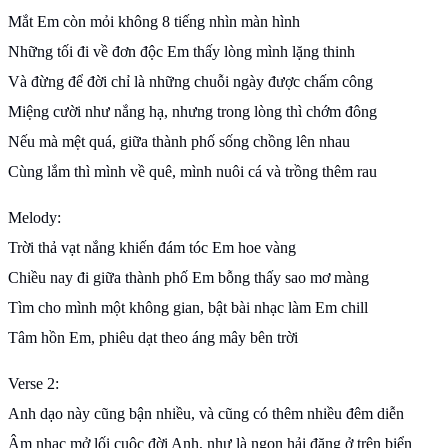
Mắt Em còn mỏi không 8 tiếng nhìn màn hình
Những tối đi về đơn độc Em thấy lòng mình lặng thinh
Và đừng để đời chỉ là những chuỗi ngày được chấm công
Miệng cười như nắng hạ, nhưng trong lòng thì chớm đông
Nếu mà mệt quá, giữa thành phố sống chồng lên nhau
Cùng lắm thì mình về quê, mình nuôi cá và trồng thêm rau
Melody:
Trời thả vạt nắng khiến đám tóc Em hoe vàng
Chiều nay đi giữa thành phố Em bỗng thấy sao mơ màng
Tìm cho mình một không gian, bật bài nhạc làm Em chill
Tâm hồn Em, phiêu dạt theo áng mây bên trời
Verse 2:
Anh dạo này cũng bận nhiều, và cũng có thêm nhiều đêm diễn
Âm nhạc mở lối cuộc đời Anh, như là ngọn hải đăng ở trên biển