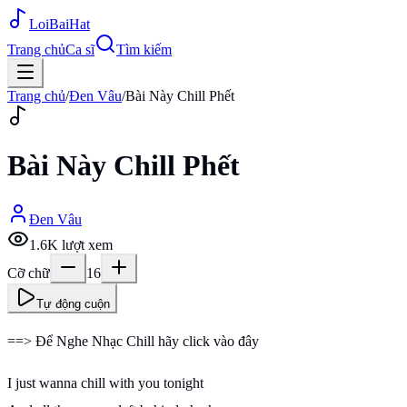
Loi
BaiHat
Trang chủ
Ca sĩ
Tìm kiếm
Trang chủ
/
Đen Vâu
/
Bài Này Chill Phết
Bài Này Chill Phết
Đen Vâu
1.6K
lượt xem
Cỡ chữ
16
Tự động cuộn
==> Để Nghe Nhạc Chill hãy click vào đây
I just wanna chill with you tonight