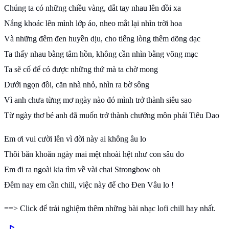
Chúng ta có những chiều vàng, dắt tay nhau lên đồi xa
Nắng khoác lên mình lớp áo, nheo mắt lại nhìn trời hoa
Và những đêm đen huyền dịu, cho tiếng lòng thêm dõng dạc
Ta thấy nhau bằng tâm hồn, không cần nhìn bằng võng mạc
Ta sẽ cố để có được những thứ mà ta chờ mong
Dưới ngọn đồi, căn nhà nhỏ, nhìn ra bờ sông
Vì anh chưa từng mơ ngày nào đó mình trở thành siêu sao
Từ ngày thơ bé anh đã muốn trở thành chưởng môn phái Tiêu Dao
Em ơi vui cười lên vì đời này ai không âu lo
Thôi băn khoăn ngày mai mệt nhoài hệt như con sâu đo
Em đi ra ngoài kia tìm về vài chai Strongbow oh
Đêm nay em cần chill, việc này để cho Đen Vâu lo !
==> Click để trải nghiệm thêm những bài nhạc lofi chill hay nhất.