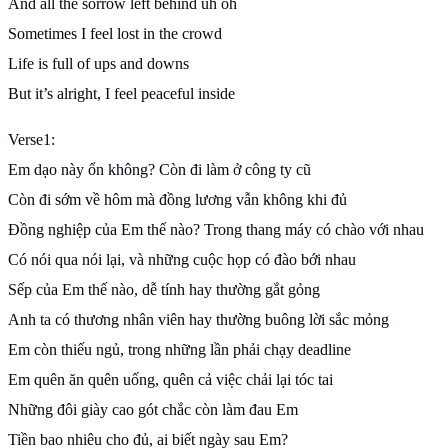
And all the sorrow left behind uh oh
Sometimes I feel lost in the crowd
Life is full of ups and downs
But it’s alright, I feel peaceful inside
Verse1:
Em dạo này ổn không? Còn đi làm ở công ty cũ
Còn đi sớm về hôm mà đồng lương vẫn không khi đủ
Đồng nghiệp của Em thế nào? Trong thang máy có chào với nhau
Có nói qua nói lại, và những cuộc họp có đào bới nhau
Sếp của Em thế nào, dễ tính hay thường gắt gỏng
Anh ta có thương nhân viên hay thường buông lời sắc mỏng
Em còn thiếu ngủ, trong những lần phải chạy deadline
Em quên ăn quên uống, quên cả việc chải lại tóc tai
Những đôi giày cao gót chắc còn làm đau Em
Tiền bao nhiêu cho đủ, ai biết ngày sau Em?