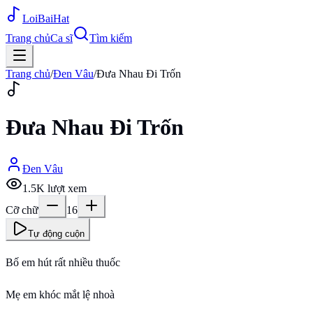
Loi
BaiHat
Trang chủ
Ca sĩ
Tìm kiếm
Trang chủ
/
Đen Vâu
/
Đưa Nhau Đi Trốn
Đưa Nhau Đi Trốn
Đen Vâu
1.5K
lượt xem
Cỡ chữ
16
Tự động cuộn
Bố em hút rất nhiều thuốc
Mẹ em khóc mắt lệ nhoà