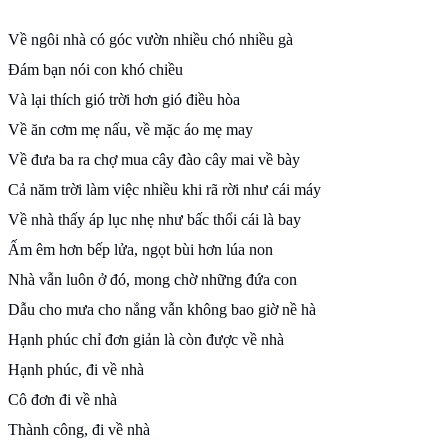
Về ngôi nhà có góc vườn nhiều chó nhiều gà
Đám bạn nói con khó chiều
Và lại thích gió trời hơn gió điều hòa
Về ăn cơm mẹ nấu, về mặc áo mẹ may
Về đưa ba ra chợ mua cây đào cây mai về bày
Cả năm trời làm việc nhiều khi rã rời như cái máy
Về nhà thấy áp lục nhẹ như bấc thổi cái là bay
Ấm êm hơn bếp lửa, ngọt bùi hơn lúa non
Nhà vẫn luôn ở đó, mong chờ những đứa con
Dẫu cho mưa cho nắng vẫn không bao giờ nề hà
Hạnh phúc chỉ đơn giản là còn được về nhà
Hạnh phúc, đi về nhà
Cô đơn đi về nhà
Thành công, đi về nhà