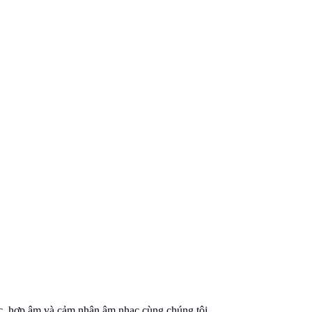
ạc, hợp âm và cảm nhận âm nhạc cùng chúng tôi.