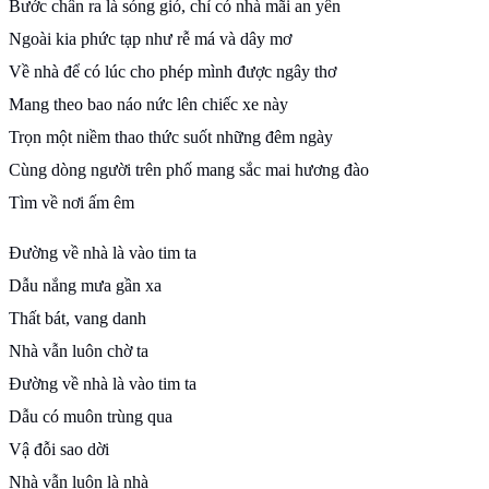
Bước chân ra là sóng gió, chỉ có nhà mãi an yên
Ngoài kia phức tạp như rễ má và dây mơ
Về nhà để có lúc cho phép mình được ngây thơ
Mang theo bao náo nức lên chiếc xe này
Trọn một niềm thao thức suốt những đêm ngày
Cùng dòng người trên phố mang sắc mai hương đào
Tìm về nơi ấm êm
Đường về nhà là vào tim ta
Dẫu nắng mưa gần xa
Thất bát, vang danh
Nhà vẫn luôn chờ ta
Đường về nhà là vào tim ta
Dẫu có muôn trùng qua
Vậ đỗi sao dời
Nhà vẫn luôn là nhà