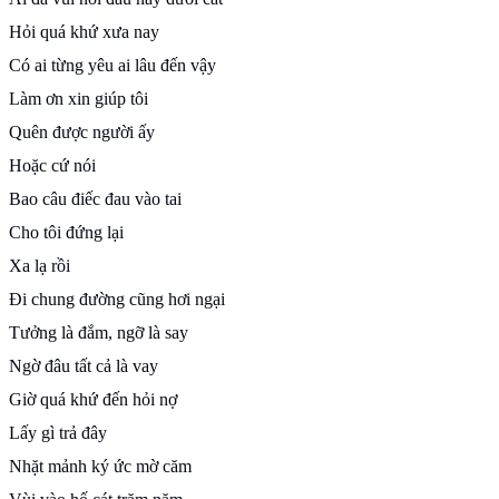
Hỏi quá khứ xưa nay
Có ai từng yêu ai lâu đến vậy
Làm ơn xin giúp tôi
Quên được người ấy
Hoặc cứ nói
Bao câu điếc đau vào tai
Cho tôi đứng lại
Xa lạ rồi
Đi chung đường cũng hơi ngại
Tưởng là đắm, ngỡ là say
Ngờ đâu tất cả là vay
Giờ quá khứ đến hỏi nợ
Lấy gì trả đây
Nhặt mảnh ký ức mờ căm