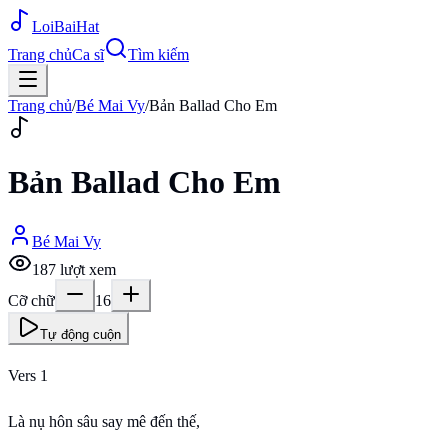
Loi
BaiHat
Trang chủ
Ca sĩ
Tìm kiếm
Trang chủ
/
Bé Mai Vy
/
Bản Ballad Cho Em
Bản Ballad Cho Em
Bé Mai Vy
187
lượt xem
Cỡ chữ
16
Tự động cuộn
Vers 1
Là nụ hôn sâu say mê đến thế,