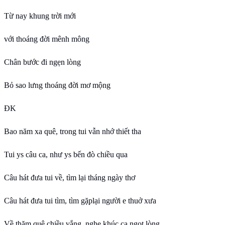
Từ nay khung trời mới
với thoáng đời mênh mông
Chân bước đi ngẹn lòng
Bỏ sao lưng thoáng đời mơ mộng
ĐK
Bao năm xa quê, trong tui vẫn nhớ thiết tha
Tui ys câu ca, như ys bến đò chiều qua
Câu hát đưa tui về, tìm lại tháng ngày thơ
Câu hát đưa tui tìm, tìm gặplại người e thuở xưa
Về thăm quê chiều vắng, nghe khúc ca ngọt lòng