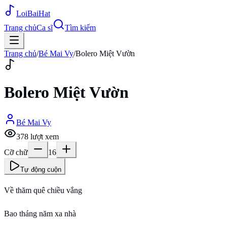
Loi
BaiHat
Trang chủ
Ca sĩ
Tìm kiếm
Trang chủ
/
Bé Mai Vy
/
Bolero Miệt Vườn
Bolero Miệt Vườn
Bé Mai Vy
378
lượt xem
Cỡ chữ
16
Tự động cuộn
Về thăm quê chiều vắng
Bao tháng năm xa nhà