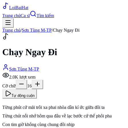
Loi
BaiHat
Trang chủ
Ca sĩ
Tìm kiếm
Trang chủ
/
Sơn Tùng M-TP
/
Chạy Ngay Đi
Chạy Ngay Đi
Sơn Tùng M-TP
2.0K
lượt xem
Cỡ chữ
16
Tự động cuộn
Từng phút cứ mãi trôi xa phai nhòa dần kí ức giữa đôi ta
Từng chút nỗi nhớ hôm qua đâu về lạc bước cứ thế phôi pha
Con tim giờ không cùng chung đôi nhịp