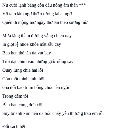
Nụ cười lạnh băng còn đâu nồng ấm thân ***
Vô tâm làm ngơ thờ ơ tương lai ai ngờ
Quên đi mộng mơ ngày thơ tan theo sương mờ
Mưa lặng thầm đường vắng chiều nay
In giọt lệ nhòe khóe mắt sầu cay
Bao hẹn thề tàn úa vụt bay
Trôi dạt chìm vào những giấc nồng say
Quay lưng chia hai lối
Còn một mình anh thôi
Giả dối bao trùm bỗng chốc lên ngôi
Trong đêm tối
Bầu bạn cùng đơn côi
Suy tư anh kìm nén đã bốc cháy yêu thương trao em rồi
Đốt sạch hết