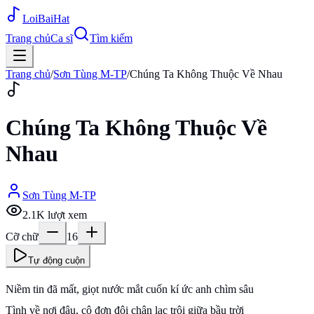
Loi
BaiHat
Trang chủ
Ca sĩ
Tìm kiếm
Trang chủ
/
Sơn Tùng M-TP
/
Chúng Ta Không Thuộc Về Nhau
Chúng Ta Không Thuộc Về
Nhau
Sơn Tùng M-TP
2.1K
lượt xem
Cỡ chữ
16
Tự động cuộn
Niềm tin đã mất, giọt nước mắt cuốn kí ức anh chìm sâu
Tình về nơi đâu, cô đơn đôi chân lạc trôi giữa bầu trời