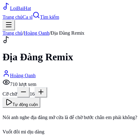
Loi
BaiHat
Trang chủ
Ca sĩ
Tìm kiếm
Trang chủ
/
Hoàng Oanh
/
Địa Đàng Remix
Địa Đàng Remix
Hoàng Oanh
710
lượt xem
Cỡ chữ
16
Tự động cuộn
Nói anh nghe địa đàng mở cửa là để chờ bước chân em phải không?
Vuốt đôi mi dịu dàng