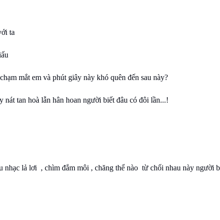
với ta
iấu
 chạm mắt em và phút giây này khó quên đến sau này?
y nát tan hoà lẫn hân hoan người biết đâu có đôi lần...!
u nhạc lả lơi , chìm đắm môi , chăng thể nào từ chối nhau này người bi