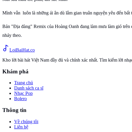
Mình vẫn luôn là những ái ân dù lắm gian truân nguyện yêu đến bất t
Bản "Địa đàng" Remix của Hoàng Oanh đang làm mưa làm gió trên c
nhảy theo.
Loi
BaiHat
.co
Kho lời bài hát Việt Nam đầy đủ và chính xác nhất. Tìm kiếm lời nh
Khám phá
Trang chủ
Danh sách ca sĩ
Nhạc Pop
Bolero
Thông tin
Về chúng tôi
Liên hệ