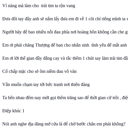
Vì nàng mà làm cho trái tim ta rộn vang
Đưa đôi tay đây anh sẽ nắm lấy đưa em đi về 1 cõi chỉ riêng mình ta 
Người hãy để bao nhiêu nỗi đau phía nơi hoàng hôn không cần che g
Em ơi phải chăng Thượng đế ban cho nhân sinh tình yêu để mắt anh
Em ơi lời thế gian đầy đắng cay và rắc thêm 1 chút say làm trái tim đầ
Cố chấp mặc cho sẽ ôm niềm đau vô vàn
Vẫn muốn chạm tay tới bức tranh nơi thiên đàng
Ta bên nhau đêm nay mời gọi thêm trăng sao để thời gian cứ trôi , điệ
Điệp khúc 1
Nói anh nghe địa đàng mở cửa là để chờ bước chân em phải không?