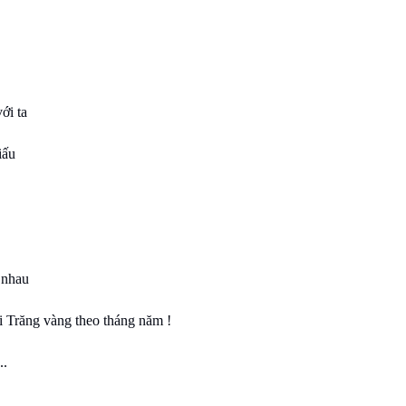
với ta
iấu
 nhau
i Trăng vàng theo tháng năm !
..