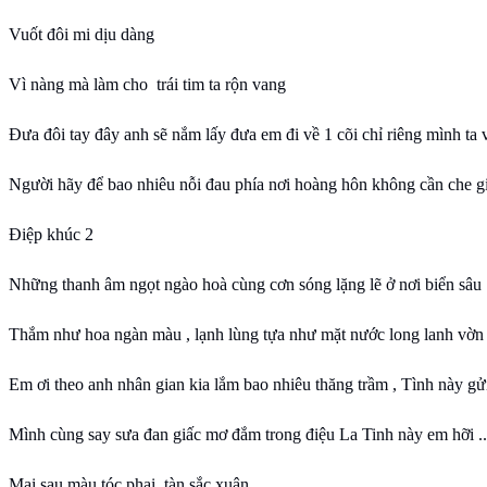
Vuốt đôi mi dịu dàng
Vì nàng mà làm cho trái tim ta rộn vang
Đưa đôi tay đây anh sẽ nắm lấy đưa em đi về 1 cõi chỉ riêng mình ta 
Người hãy để bao nhiêu nỗi đau phía nơi hoàng hôn không cần che g
Điệp khúc 2
Những thanh âm ngọt ngào hoà cùng cơn sóng lặng lẽ ở nơi biển sâu
Thắm như hoa ngàn màu , lạnh lùng tựa như mặt nước long lanh vờn
Em ơi theo anh nhân gian kia lắm bao nhiêu thăng trầm , Tình này gử
Mình cùng say sưa đan giấc mơ đắm trong điệu La Tinh này em hỡi ..
Mai sau màu tóc phai, tàn sắc xuân