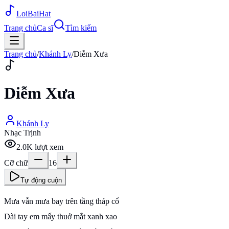
Loi
BaiHat
Trang chủ
Ca sĩ
Tìm kiếm
Trang chủ
/
Khánh Ly
/
Diễm Xưa
Diễm Xưa
Khánh Ly
Nhạc Trịnh
2.0K
lượt xem
Cỡ chữ
16
Tự động cuộn
Mưa vẫn mưa bay trên tầng tháp cổ
Dài tay em mấy thuở mắt xanh xao