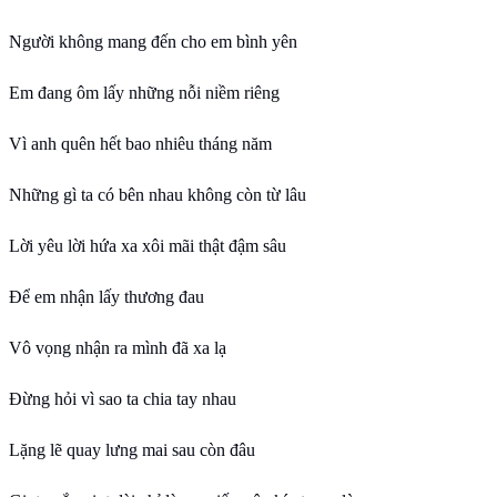
Người không mang đến cho em bình yên
Em đang ôm lấy những nỗi niềm riêng
Vì anh quên hết bao nhiêu tháng năm
Những gì ta có bên nhau không còn từ lâu
Lời yêu lời hứa xa xôi mãi thật đậm sâu
Để em nhận lấy thương đau
Vô vọng nhận ra mình đã xa lạ
Đừng hỏi vì sao ta chia tay nhau
Lặng lẽ quay lưng mai sau còn đâu