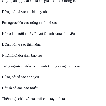
Giọt ngắn giọt dài chỉ là em giấu, sâu kín trong lòng...
Đừng hỏi vì sao ta chia tay nhau
Em ngước lên cao trông muôn vì sao
Đã có hai ngôi như vừa vụt tắt ánh sáng tình yêu...
Đừng hỏi vì sao thêm đau
Những lời dối gian bao lâu
Từng người đã đến rồi đi, anh không riêng mình em
Đừng hỏi vì sao anh yêu
Dẫu là có đau bao nhiêu
Thêm một chút xót xa, mãi chia tay tình ta...