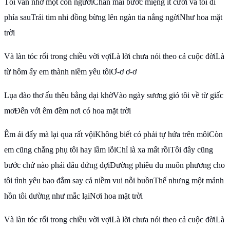
Tôi vẫn nhớ một con ngườiChân mải bước miệng ít cười và tôi đi
phía sauTrái tim nhi đồng bừng lên ngàn tia nắng ngờiNhư hoa mặt
trời
Và làn tóc rối trong chiều vời vợiLà lời chưa nói theo cả cuộc đờiLà
từ hôm ấy em thành niềm yêu tôiƠ-ơ ơ-ơ
Lụa đào thơ ấu thêu bằng dại khờVào ngày sương gió tôi về từ giấc
mơĐến với êm đềm nơi có hoa mặt trời
Êm ái đấy mà lại qua rất vộiKhông biết có phải tự hứa trên môiCòn
em cũng chẳng phụ tôi hay lầm lỗiChỉ là xa mất rồiTôi đây cũng
bước chứ nào phải đâu đứng đợiĐường phiêu du muôn phương cho
tôi tình yêu bao đắm say cả niềm vui nỗi buồnThế nhưng một mảnh
hồn tôi dường như mắc lạiNơi hoa mặt trời
Và làn tóc rối trong chiều vời vợiLà lời chưa nói theo cả cuộc đờiLà