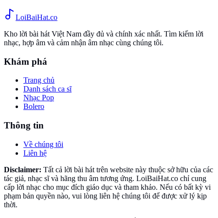
Loi
BaiHat
.co
Kho lời bài hát Việt Nam đầy đủ và chính xác nhất. Tìm kiếm lời
nhạc, hợp âm và cảm nhận âm nhạc cùng chúng tôi.
Khám phá
Trang chủ
Danh sách ca sĩ
Nhạc Pop
Bolero
Thông tin
Về chúng tôi
Liên hệ
Disclaimer:
Tất cả lời bài hát trên website này thuộc sở hữu của các
tác giả, nhạc sĩ và hãng thu âm tương ứng. LoiBaiHat.co chỉ cung
cấp lời nhạc cho mục đích giáo dục và tham khảo. Nếu có bất kỳ vi
phạm bản quyền nào, vui lòng liên hệ chúng tôi để được xử lý kịp
thời.