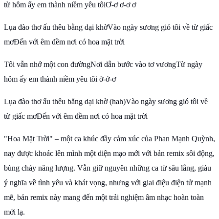
từ hôm ấy em thành niềm yêu tôiƠ-ơ ơ-ơ ơ
Lụa đào thơ ấu thêu bằng dại khờVào ngày sương gió tôi về từ giấc
mơĐến với êm đềm nơi có hoa mặt trời
Tôi vẫn nhớ một con đườngNơi dẫn bước vào tơ vươngTừ ngày
hôm ấy em thành niềm yêu tôi ờ-ớ-ơ
Lụa đào thơ ấu thêu bằng dại khờ (hah)Vào ngày sương gió tôi về
từ giấc mơĐến với êm đềm nơi có hoa mặt trời
"Hoa Mặt Trời" – một ca khúc đầy cảm xúc của Phan Mạnh Quỳnh,
nay được khoác lên mình một diện mạo mới với bản remix sôi động,
bùng cháy năng lượng. Vẫn giữ nguyên những ca từ sâu lắng, giàu
ý nghĩa về tình yêu và khát vọng, nhưng với giai điệu điện tử mạnh
mẽ, bản remix này mang đến một trải nghiệm âm nhạc hoàn toàn
mới lạ.