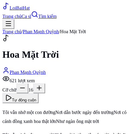
Loi
BaiHat
Trang chủ
Ca sĩ
Tìm kiếm
Trang chủ
/
Phan Mạnh Quỳnh
/
Hoa Mặt Trời
Hoa Mặt Trời
Phan Mạnh Quỳnh
621
lượt xem
Cỡ chữ
16
Tự động cuộn
Tôi vẫn nhớ một con đườngNơi dẫn bước ngày đến trườngNơi có
cánh đồng xanh hoa thật lớnNhư ngàn ông mặt trời