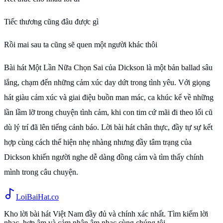
Tiếc thương cũng đâu được gì
Rồi mai sau ta cũng sẽ quen một người khác thôi
Bài hát Một Lần Nữa Chọn Sai của Dickson là một bản ballad sâu
lắng, chạm đến những cảm xúc day dứt trong tình yêu. Với giọng
hát giàu cảm xúc và giai điệu buồn man mác, ca khúc kể về những
lần lầm lỡ trong chuyện tình cảm, khi con tim cứ mãi đi theo lối cũ
dù lý trí đã lên tiếng cảnh báo. Lời bài hát chân thực, đầy tự sự kết
hợp cùng cách thể hiện nhẹ nhàng nhưng đầy tâm trạng của
Dickson khiến người nghe dễ dàng đồng cảm và tìm thấy chính
mình trong câu chuyện.
Loi
BaiHat
.co
Kho lời bài hát Việt Nam đầy đủ và chính xác nhất. Tìm kiếm lời
nhạc, hợp âm và cảm nhận âm nhạc cùng chúng tôi.