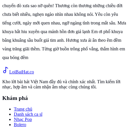
chuyến đò xưa sao nỡ quên! Thương còn thương những chiều đời
chưa biết nhiều, nghẹn ngào nhìn nhau không nói. Yêu còn yêu
tiếng cười, ngày mới quen nhau, ngỡ ngàng tình trong mắt sâu. Mưa
khuya hắt hiu xuyên qua mảnh hồn đơn giá lạnh Em ơi phố khuya
bâng khuâng sầu buốt giá tim anh. Hương xưa ái ân theo êm đềm
vàng trăng giãi thềm. Từng giờ buồn trông phố vắng, thắm hình em
qua bóng đêm
Loi
BaiHat
.co
Kho lời bài hát Việt Nam đầy đủ và chính xác nhất. Tìm kiếm lời
nhạc, hợp âm và cảm nhận âm nhạc cùng chúng tôi.
Khám phá
Trang chủ
Danh sách ca sĩ
Nhạc Pop
Bolero