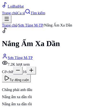
Loi
BaiHat
Trang chủ
Ca sĩ
Tìm kiếm
Trang chủ
/
Sơn Tùng M-TP
/
Nắng Ấm Xa Dần
Nắng Ấm Xa Dần
Sơn Tùng M-TP
7.2K
lượt xem
Cỡ chữ
16
Tự động cuộn
Chẳng phải anh đâu
Nắng ấm xa dần rồi
Nắng ấm xa dần rồi