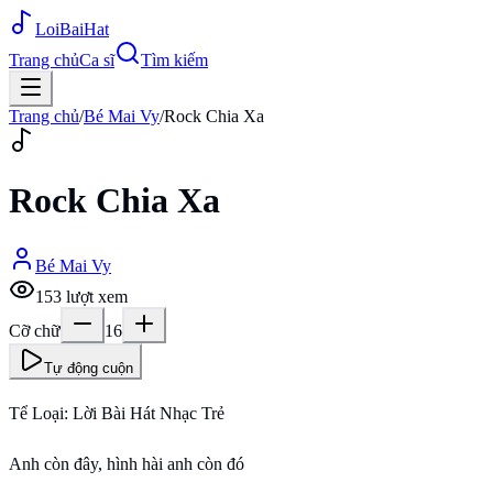
Loi
BaiHat
Trang chủ
Ca sĩ
Tìm kiếm
Trang chủ
/
Bé Mai Vy
/
Rock Chia Xa
Rock Chia Xa
Bé Mai Vy
153
lượt xem
Cỡ chữ
16
Tự động cuộn
Tể Loại: Lời Bài Hát Nhạc Trẻ
Anh còn đây, hình hài anh còn đó