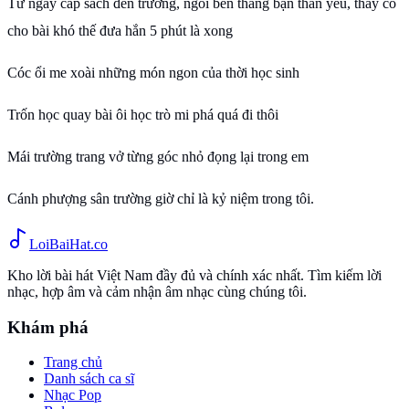
Từ ngày cắp sách đến trường, ngồi bên thằng bạn thân yêu, thây cô
cho bài khó thế đưa hắn 5 phút là xong
Cóc ổi me xoài những món ngon của thời học sinh
Trốn học quay bài ôi học trò mi phá quá đi thôi
Mái trường trang vở từng góc nhỏ đọng lại trong em
Cánh phượng sân trường giờ chỉ là kỷ niệm trong tôi.
Loi
BaiHat
.co
Kho lời bài hát Việt Nam đầy đủ và chính xác nhất. Tìm kiếm lời
nhạc, hợp âm và cảm nhận âm nhạc cùng chúng tôi.
Khám phá
Trang chủ
Danh sách ca sĩ
Nhạc Pop