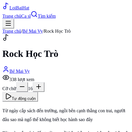
Loi
BaiHat
Trang chủ
Ca sĩ
Tìm kiếm
Trang chủ
/
Bé Mai Vy
/
Rock Học Trò
Rock Học Trò
Bé Mai Vy
338
lượt xem
Cỡ chữ
16
Tự động cuộn
Từ ngày cắp sách đến trường, ngồi bên cạnh thằng con trai, người
đâu sao mà ngố thế không biết học hành sao đây