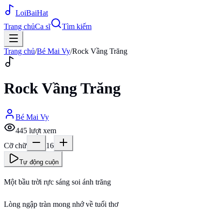
Loi
BaiHat
Trang chủ
Ca sĩ
Tìm kiếm
Trang chủ
/
Bé Mai Vy
/
Rock Vầng Trăng
Rock Vầng Trăng
Bé Mai Vy
445
lượt xem
Cỡ chữ
16
Tự động cuộn
Một bầu trời rực sáng soi ánh trăng
Lòng ngập tràn mong nhớ về tuổi thơ