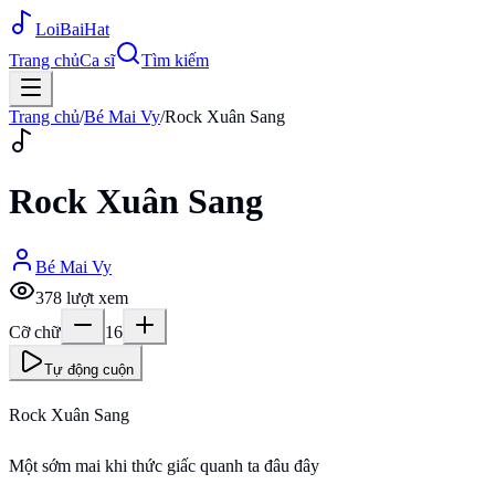
Loi
BaiHat
Trang chủ
Ca sĩ
Tìm kiếm
Trang chủ
/
Bé Mai Vy
/
Rock Xuân Sang
Rock Xuân Sang
Bé Mai Vy
378
lượt xem
Cỡ chữ
16
Tự động cuộn
Rock Xuân Sang
Một sớm mai khi thức giấc quanh ta đâu đây