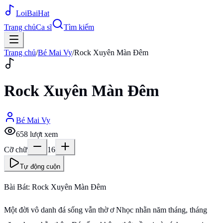
Loi
BaiHat
Trang chủ
Ca sĩ
Tìm kiếm
Trang chủ
/
Bé Mai Vy
/
Rock Xuyên Màn Đêm
Rock Xuyên Màn Đêm
Bé Mai Vy
658
lượt xem
Cỡ chữ
16
Tự động cuộn
Bài Bát: Rock Xuyên Màn Đêm
Một đời vô danh đá sống vẫn thờ ơ Nhọc nhằn năm tháng, tháng