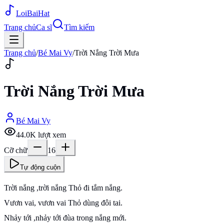
Loi
BaiHat
Trang chủ
Ca sĩ
Tìm kiếm
Trang chủ
/
Bé Mai Vy
/
Trời Nắng Trời Mưa
Trời Nắng Trời Mưa
Bé Mai Vy
44.0K
lượt xem
Cỡ chữ
16
Tự động cuộn
Trời nắng ,trời nắng Thỏ đi tắm nắng.
Vươn vai, vươn vai Thỏ dùng đôi tai.
Nhảy tới ,nhảy tới đùa trong nắng mới.