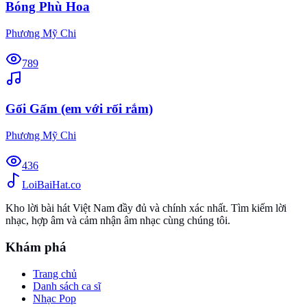
Bóng Phù Hoa
Phương Mỹ Chi
789
Gối Gấm (em với rối rắm)
Phương Mỹ Chi
436
Loi
BaiHat
.co
Kho lời bài hát Việt Nam đầy đủ và chính xác nhất. Tìm kiếm lời
nhạc, hợp âm và cảm nhận âm nhạc cùng chúng tôi.
Khám phá
Trang chủ
Danh sách ca sĩ
Nhạc Pop