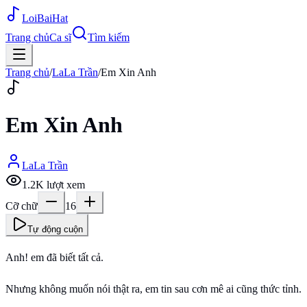
Loi
BaiHat
Trang chủ
Ca sĩ
Tìm kiếm
Trang chủ
/
LaLa Trần
/
Em Xin Anh
Em Xin Anh
LaLa Trần
1.2K
lượt xem
Cỡ chữ
16
Tự động cuộn
Anh! em đã biết tất cả.
Nhưng không muốn nói thật ra, em tin sau cơn mê ai cũng thức tỉnh.