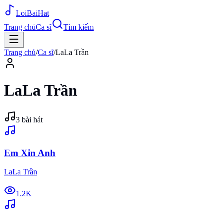
Loi
BaiHat
Trang chủ
Ca sĩ
Tìm kiếm
Trang chủ
/
Ca sĩ
/
LaLa Trần
LaLa Trần
3
bài hát
Em Xin Anh
LaLa Trần
1.2K