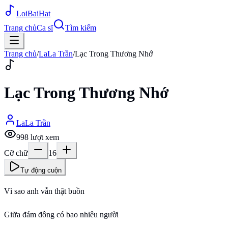
Loi
BaiHat
Trang chủ
Ca sĩ
Tìm kiếm
Trang chủ
/
LaLa Trần
/
Lạc Trong Thương Nhớ
Lạc Trong Thương Nhớ
LaLa Trần
998
lượt xem
Cỡ chữ
16
Tự động cuộn
Vì sao anh vẫn thật buồn
Giữa đám đông có bao nhiêu người