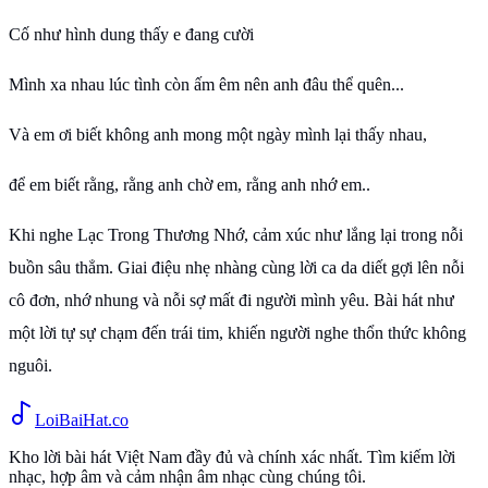
Ϲố như hình dung thấу e đang cười
Mình xa nhau lúc tình còn ấm êm nên anh đâu thể quên...
Và em ơi biết không anh mong một ngày mình lại thấy nhau,
để em biết rằng, rằng anh chờ em, rằng anh nhớ em..
Khi nghe Lạc Trong Thương Nhớ, cảm xúc như lắng lại trong nỗi
buồn sâu thẳm. Giai điệu nhẹ nhàng cùng lời ca da diết gợi lên nỗi
cô đơn, nhớ nhung và nỗi sợ mất đi người mình yêu. Bài hát như
một lời tự sự chạm đến trái tim, khiến người nghe thổn thức không
nguôi.
Loi
BaiHat
.co
Kho lời bài hát Việt Nam đầy đủ và chính xác nhất. Tìm kiếm lời
nhạc, hợp âm và cảm nhận âm nhạc cùng chúng tôi.